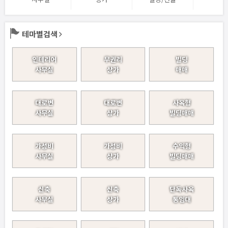
테마별검색
인테리어
무권리
빌딩
사무실
상가
매매
대로변
대로변
사옥형
사무실
상가
빌딩매매
가성비
가성비
수익형
사무실
상가
빌딩매매
신축
신축
단독사옥
사무실
상가
통임대