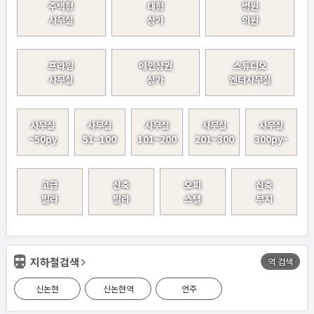
주택형
대형
병원
사무실
상가
의원
프라임
메인상권
스튜디오
사무실
상가
엔터사무실
사무실
사무실
사무실
사무실
사무실
~50py
51~100
101~200
201~300
300py~
고급
신축
오피
신축
빌라
빌라
스텔
부지
지하철검색
역 검색
신논현
신논현역
언주