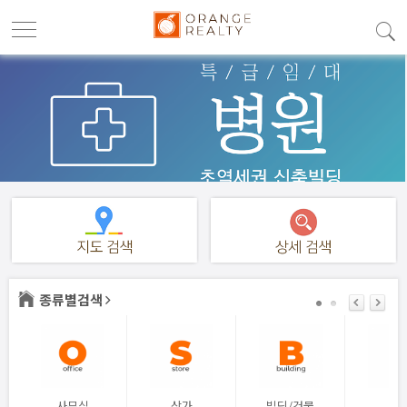
종류별검색
사무실
상가
빌딩/건물
토