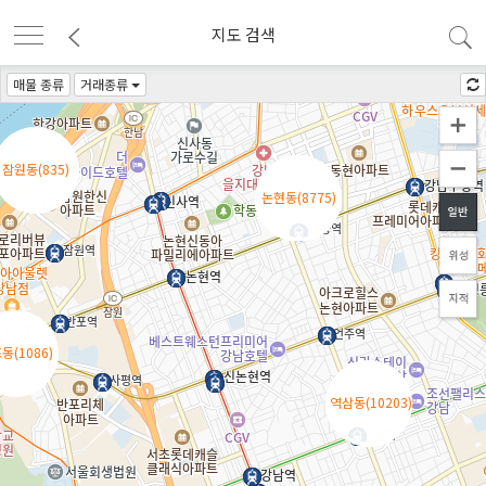
지도 검색
신사동(4052)
신사동(4052)
매물 종류
거래종류
잠원동(835)
잠원동(835)
논현동(8775)
논현동(8775)
동(1086)
동(1086)
역삼동(10203)
역삼동(10203)