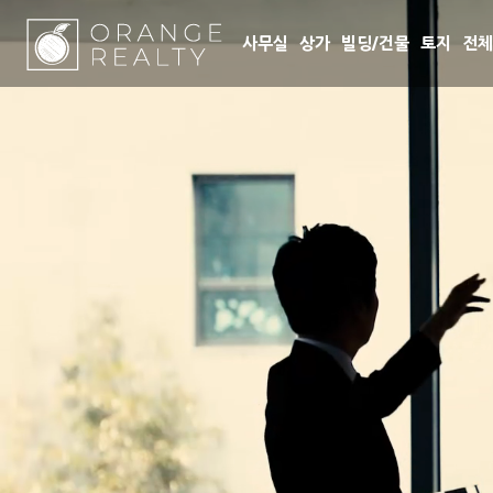
사무실
상가
빌딩/건물
토지
전체