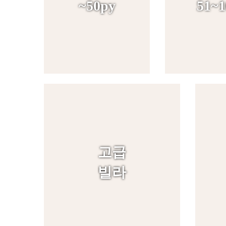
~50py
51~1
고급
빌라