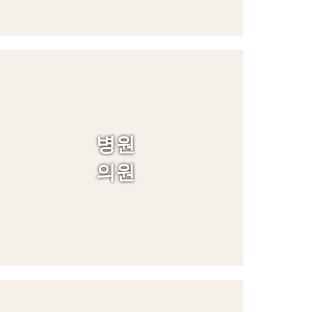
병원
의원