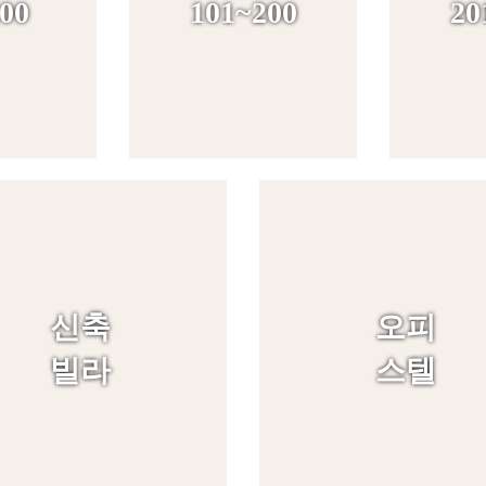
00
101~200
20
신축
오피
빌라
스텔