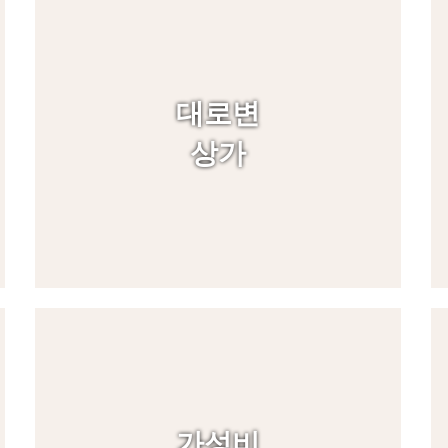
대로변
상가
가성비