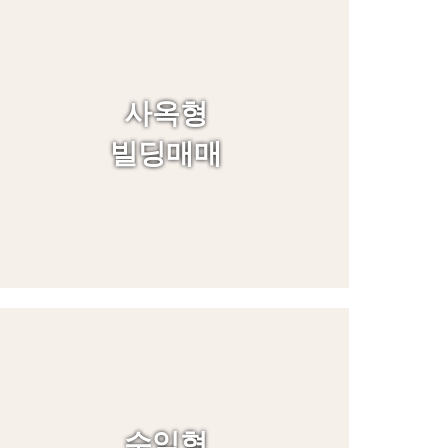
사옥형
빌딩매매
수익형