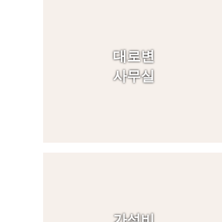
대로변
사무실
가성비