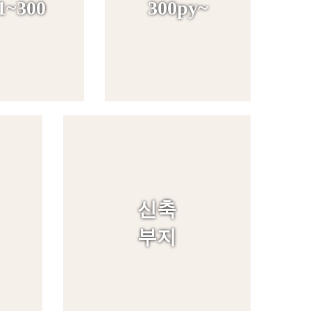
1~300
300py~
신축
부지