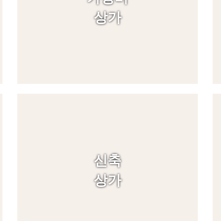
상가
신축
상가