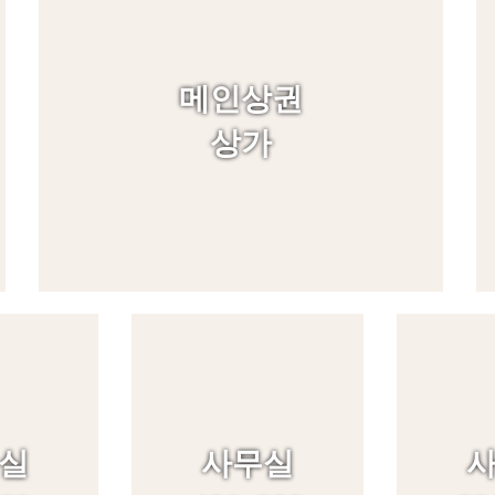
메인상권
상가
실
사무실