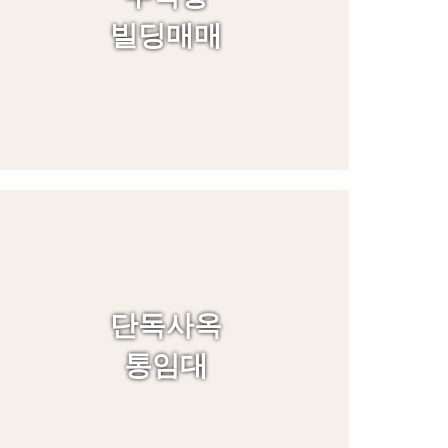
빌딩매매
단독사옥
통임대