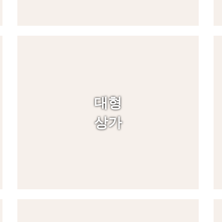
대형
상가